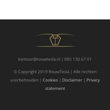
kantoor@rouwtesla.nl | 085 130 67 01
© Copyright 2019 RouwTesla | Alle rechten
voorbehouden |
Cookies
|
Disclaimer
|
Privacy
statement