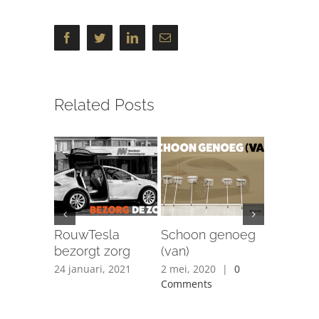
Facebook
Twitter
LinkedIn
Email
Related Posts
RouwTesla
Schoon genoeg
Tesla Re
bezorgt zorg
(van)
Levens
24 januari, 2021
2 mei, 2020
|
0
6 april, 20
Comments