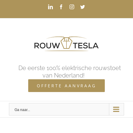
Skip
LinkedIn
Facebook
Instagram
Twitter
to
content
De eerste 100% elektrische rouwstoet
van Nederland!
OFFERTE AANVRAAG
Ga naar...